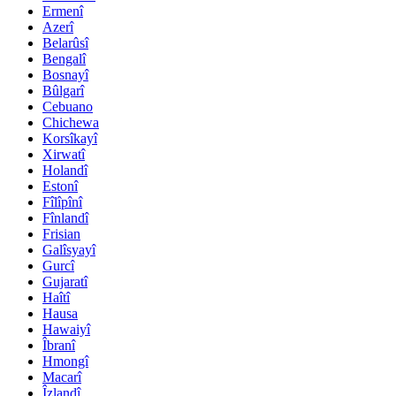
Ermenî
Azerî
Belarûsî
Bengalî
Bosnayî
Bûlgarî
Cebuano
Chichewa
Korsîkayî
Xirwatî
Holandî
Estonî
Fîlîpînî
Fînlandî
Frisian
Galîsyayî
Gurcî
Gujaratî
Haîtî
Hausa
Hawaiyî
Îbranî
Hmongî
Macarî
Îzlandî