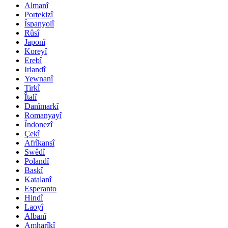
Almanî
Portekizî
Îspanyolî
Rûsî
Japonî
Koreyî
Erebî
Irlandî
Yewnanî
Tirkî
Îtalî
Danîmarkî
Romanyayî
Îndonezî
Çekî
Afrîkansî
Swêdî
Polandî
Baskî
Katalanî
Esperanto
Hindî
Laoyî
Albanî
Amharîkî