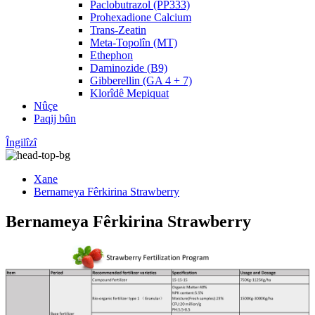
Paclobutrazol (PP333)
Prohexadione Calcium
Trans-Zeatin
Meta-Topolîn (MT)
Ethephon
Daminozide (B9)
Gibberellin (GA 4 + 7)
Klorîdê Mepiquat
Nûçe
Paqij bûn
Îngilîzî
Xane
Bernameya Fêrkirina Strawberry
Bernameya Fêrkirina Strawberry