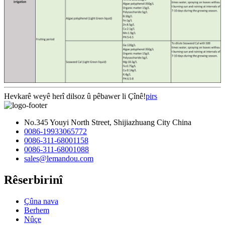
Hevkarê weyê herî dilsoz û pêbawer li Çînê!
pirs
No.345 Youyi North Street, Shijiazhuang City China
0086-19933065772
0086-311-68001158
0086-311-68001088
sales@lemandou.com
Rêserbirinî
Çûna nava
Berhem
Nûçe