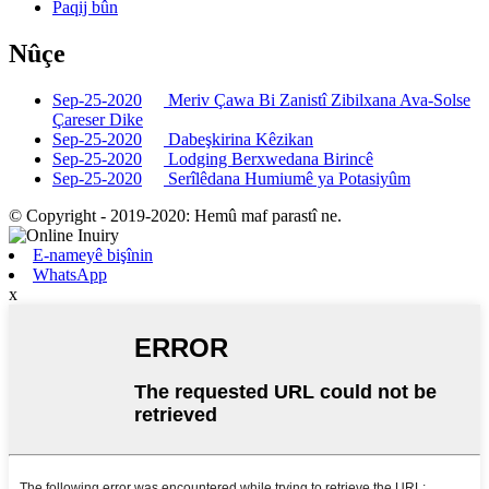
Paqij bûn
Nûçe
Sep-25-2020
Meriv Çawa Bi Zanistî Zibilxana Ava-Solse
Çareser Dike
Sep-25-2020
Dabeşkirina Kêzikan
Sep-25-2020
Lodging Berxwedana Birincê
Sep-25-2020
Serîlêdana Humiumê ya Potasiyûm
© Copyright - 2019-2020: Hemû maf parastî ne.
E-nameyê bişînin
WhatsApp
x