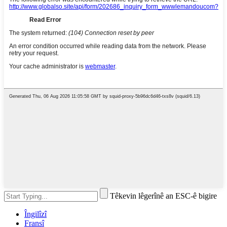
Têkevin lêgerînê an ESC-ê bigire
Îngilîzî
Fransî