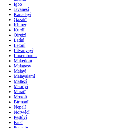
Igbo
Javanesî
Kanadayî
Qazakî
Khmer
Kurdî
Qirgizî
Latînî
Letonî
Lîtvanyayî
Luxembou ..
Makedonî
Malagasy
Malayî
Malayalamî
Maltezî
Maorîyî
Maratî
Moxolî
Bîrmanî
Nepalî
Norwêcî
Peştûyî
Farsî
Pencabî