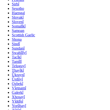
Sirbî
Sesotho
Haengal
Slovakî
Slovenî
Somalîkî
Samoan
Scottish Gaelic
Shona
Sindî
Sundanî
Swahîlîyî
Tacîkî
Tamîlî
Teluguyî
Thayîkî
Ûkraynî
Ûrdûyî
Ozbekî
Vîetnamî
Galerkî
Xhosayî
Yîddîşî
Yorûbayî