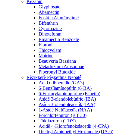
Kêzanîn
Glyphosate
Abamectin
Fosfîda Alumînyûmê
Bifenthrin
Cyromazine
Dinotefuran
Emamectin Benzoate
Fipronil
Thiocyclam
Matrine
Beauveria Bassiana
Metarhizium Anisopliae
Piperonyl Butoxide
Rêzikkerê Pêşkeftina Nebatê
Acid Gibberellic (GA3)
6-Benzîlamînopûrîn (6-BA)
6-Furfurylaminopurine (Kinetin)
Asîdê 3-olendolebûtîric (IBA)
Asîda 3-olendoleacetîk (IAA)
1-Asîdê Naftîlacetîk (NAA)
Forchlorfenuron (KT-30)
Thidiazuron (TDZ)
Acidê 4-Klorofenoksîacetîk (4-CPA)
Diethyl Aminoethyl Hexanoate (DA-6)