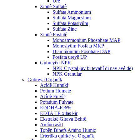
Ure
Zibilê Sulfatê
Sulfata Ammonium
Sulfata Magnesium
Sulfata Potasiyûm
Sulfata Zinc
Zibilê Fosfatê
Monoammonium Phosphate MAP
Monosiyûm Fosfata MKP
Diammonium Fosphate DAP
Fosfata ureyê UP
Gubreyên NPK
NPK Crystal (av bi tevahî di nav avê de)
NPK Granular
Gubreya Organîk
Acîdê Humikî
Potium Humate
Acîdê Fulvîç
Potatium Fulvate
EDDHA-Fe6%
EDTA TE xilas kir
Ekstraktê Girava Behrê
Amîno asîd
Topên Binefş Amino Humic
Ertertika quirkê ya Organîk