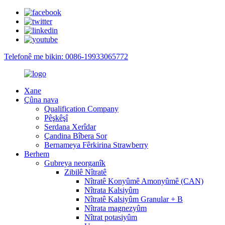
Telefonê me bikin: 0086-19933065772
Xane
Çûna nava
Qualification Company
Pêşkêşî
Serdana Xerîdar
Çandina Bîbera Sor
Bernameya Fêrkirina Strawberry
Berhem
Gubreya neorganîk
Zibilê Nîtratê
Nîtratê Konyûmê Amonyûmê (CAN)
Nîtrata Kalsiyûm
Nîtratê Kalsiyûm Granular + B
Nîtrata magnezyûm
Nîtrat potasiyûm