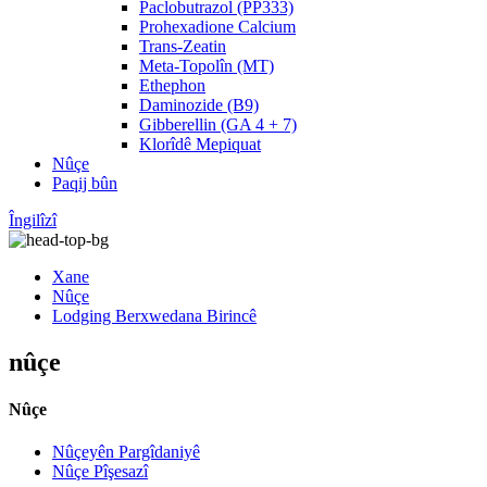
Paclobutrazol (PP333)
Prohexadione Calcium
Trans-Zeatin
Meta-Topolîn (MT)
Ethephon
Daminozide (B9)
Gibberellin (GA 4 + 7)
Klorîdê Mepiquat
Nûçe
Paqij bûn
Îngilîzî
Xane
Nûçe
Lodging Berxwedana Birincê
nûçe
Nûçe
Nûçeyên Pargîdaniyê
Nûçe Pîşesazî