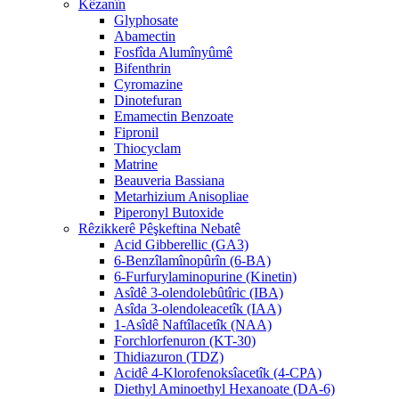
Kêzanîn
Glyphosate
Abamectin
Fosfîda Alumînyûmê
Bifenthrin
Cyromazine
Dinotefuran
Emamectin Benzoate
Fipronil
Thiocyclam
Matrine
Beauveria Bassiana
Metarhizium Anisopliae
Piperonyl Butoxide
Rêzikkerê Pêşkeftina Nebatê
Acid Gibberellic (GA3)
6-Benzîlamînopûrîn (6-BA)
6-Furfurylaminopurine (Kinetin)
Asîdê 3-olendolebûtîric (IBA)
Asîda 3-olendoleacetîk (IAA)
1-Asîdê Naftîlacetîk (NAA)
Forchlorfenuron (KT-30)
Thidiazuron (TDZ)
Acidê 4-Klorofenoksîacetîk (4-CPA)
Diethyl Aminoethyl Hexanoate (DA-6)