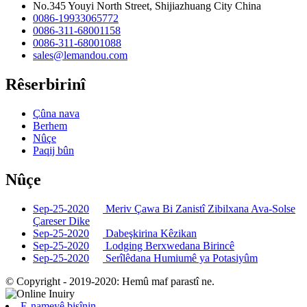
No.345 Youyi North Street, Shijiazhuang City China
0086-19933065772
0086-311-68001158
0086-311-68001088
sales@lemandou.com
Rêserbirinî
Çûna nava
Berhem
Nûçe
Paqij bûn
Nûçe
Sep-25-2020
Meriv Çawa Bi Zanistî Zibilxana Ava-Solse
Çareser Dike
Sep-25-2020
Dabeşkirina Kêzikan
Sep-25-2020
Lodging Berxwedana Birincê
Sep-25-2020
Serîlêdana Humiumê ya Potasiyûm
© Copyright - 2019-2020: Hemû maf parastî ne.
E-nameyê bişînin