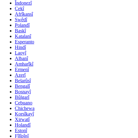
Îndonezî
Çekî
Afrîkansî
Swêdî
Polandî
Baskî
Katalanî
Esperanto
Hindî
Laoyî
Albanî
Amharîkî
Ermenî
Azerî
Belarûsî
Bengalî
Bosnayî
Bûlgarî
Cebuano
Chichewa
Korsîkayî
Xirwatî
Holandî
Estonî
Fîlîpînî