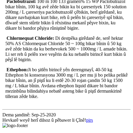
Paclobutrazol:
100 m 100 133 gramên% 15 WP Paclobutrazol
bikar bînin, 100 kg avê zêde bikin ku bi çareseriyek 150 solution
200mg / L çareseriya paclobutrazolê çêbikin, berî girêdanê, ku
dikare navbajokan kurt bike, reh û pelên bi çareseriyê spî bikin,
dîwarê stem stûrtir bikin û rêxistina mekanî pêşve bixin, ku
dikare bi bandor pêşiya rûniştinê bigire.
Chlormequat Chloride:
Di destpêka girêdanê de, serê hektar
50% AS Chlormequat Chloride 50 ~ 100g bikar bînin û 50 kg
avê zêde bikin da ku berhevokek 500 ~ 1000mg / L amade bikin.
Li ser reh û pelên xwe veşêrin da ku nebatên birincê kurt bikin û
pêşî lê bigirin.
Ethephon:
Ji bo şitlên birincê yên derengmayî, 40-50 kg
Ethephon bi konserasyona 3000 mg / L per mu ji bo pelika pelikê
bikar bînin, an jî piştî ku li erdê 20-30 rojan çandin 50 kg 1500
mg / L bikar bînin. Avdana ethephon liquid dikare bi bandor
mezinbûna bilindahiya nebatê asteng bike û piştî dermankirinê
tilleran zêde bike.
Dema şandinê: Sep-25-2020
Hevkarê weyê herî dilsoz û pêbawer li Çînê!
pirs