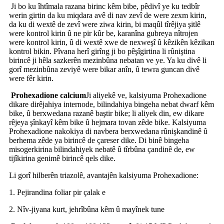
Ji bo ku îhtîmala razana birinc kêm bibe, pêdivî ye ku tedbîr
werin girtin da ku miqdara avê di nav zevî de were zexm kirin,
da ku di wextê de zevî were ziwa kirin, bi maqûl tîrêjiya şitlê
were kontrol kirin û ne pir kûr be, karanîna gubreya nîtrojen
were kontrol kirin, û di wextê xwe de nexweşî û kêzikên kêzikan
kontrol bikin. Pîvana herî girîng ji bo pêşîgirtina li rûniştina
birincê ji hêla sazkerên mezinbûna nebatan ve ye. Ya ku divê li
gorî mezinbûna zeviyê were bikar anîn, û tewra guncan divê
were fêr kirin.
Prohexadione calcium
Ji aliyekê ve, kalsiyuma Prohexadione
dikare dirêjahiya internode, bilindahiya bingeha nebat dwarf kêm
bike, û berxwedana razanê baştir bike; li aliyek din, ew dikare
rêjeya şînkayî kêm bike û hejmara tovan zêde bike. Kalsiyuma
Prohexadione nakokiya di navbera berxwedana rûnişkandinê û
berhema zêde ya birincê de çareser dike. Di binê bingeha
misogerkirina bilindahiyek nebatê û tîrbûna çandinê de, ew
tijîkirina genimê birincê qels dike.
Li gorî hilberên triazolê, avantajên kalsiyuma Prohexadione:
1. Pejirandina foliar pir çalak e
2. Nîv-jiyana kurt, jehrîbûna kêm û mayînek tune