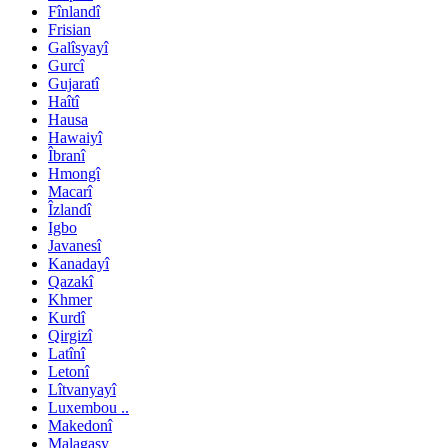
Fînlandî
Frisian
Galîsyayî
Gurcî
Gujaratî
Haîtî
Hausa
Hawaiyî
Îbranî
Hmongî
Macarî
Îzlandî
Igbo
Javanesî
Kanadayî
Qazakî
Khmer
Kurdî
Qirgizî
Latînî
Letonî
Lîtvanyayî
Luxembou ..
Makedonî
Malagasy