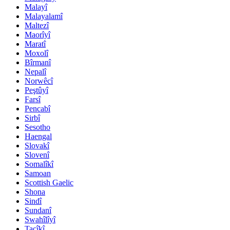
Malayî
Malayalamî
Maltezî
Maorîyî
Maratî
Moxolî
Bîrmanî
Nepalî
Norwêcî
Peştûyî
Farsî
Pencabî
Sirbî
Sesotho
Haengal
Slovakî
Slovenî
Somalîkî
Samoan
Scottish Gaelic
Shona
Sindî
Sundanî
Swahîlîyî
Tacîkî