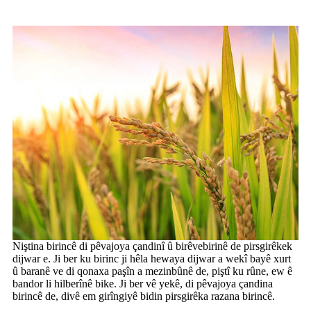
Niştina birincê di pêvajoya çandinî û birêvebirinê de pirsgirêkek
dijwar e. Ji ber ku birinc ji hêla hewaya dijwar a wekî bayê xurt
û baranê ve di qonaxa paşîn a mezinbûnê de, piştî ku rûne, ew ê
bandor li hilberînê bike. Ji ber vê yekê, di pêvajoya çandina
birincê de, divê em girîngiyê bidin pirsgirêka razana birincê.