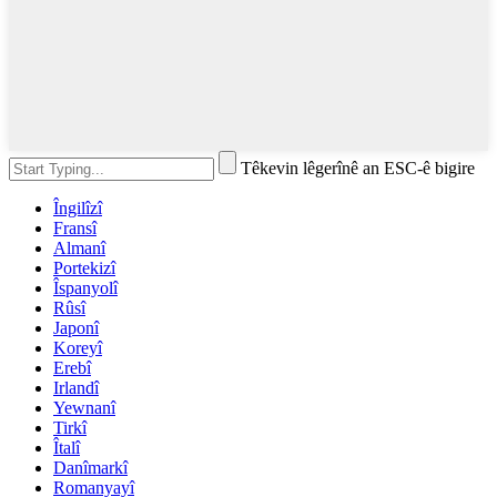
Têkevin lêgerînê an ESC-ê bigire
Îngilîzî
Fransî
Almanî
Portekizî
Îspanyolî
Rûsî
Japonî
Koreyî
Erebî
Irlandî
Yewnanî
Tirkî
Îtalî
Danîmarkî
Romanyayî