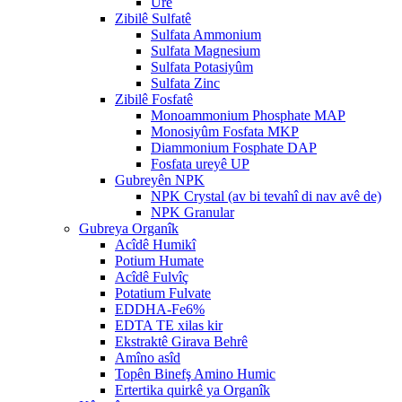
Ure
Zibilê Sulfatê
Sulfata Ammonium
Sulfata Magnesium
Sulfata Potasiyûm
Sulfata Zinc
Zibilê Fosfatê
Monoammonium Phosphate MAP
Monosiyûm Fosfata MKP
Diammonium Fosphate DAP
Fosfata ureyê UP
Gubreyên NPK
NPK Crystal (av bi tevahî di nav avê de)
NPK Granular
Gubreya Organîk
Acîdê Humikî
Potium Humate
Acîdê Fulvîç
Potatium Fulvate
EDDHA-Fe6%
EDTA TE xilas kir
Ekstraktê Girava Behrê
Amîno asîd
Topên Binefş Amino Humic
Ertertika quirkê ya Organîk