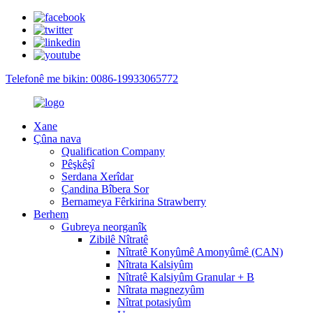
Telefonê me bikin: 0086-19933065772
Xane
Çûna nava
Qualification Company
Pêşkêşî
Serdana Xerîdar
Çandina Bîbera Sor
Bernameya Fêrkirina Strawberry
Berhem
Gubreya neorganîk
Zibilê Nîtratê
Nîtratê Konyûmê Amonyûmê (CAN)
Nîtrata Kalsiyûm
Nîtratê Kalsiyûm Granular + B
Nîtrata magnezyûm
Nîtrat potasiyûm