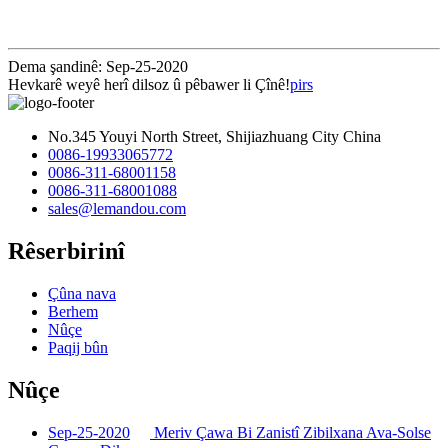
Dema şandinê: Sep-25-2020
Hevkarê weyê herî dilsoz û pêbawer li Çînê!
pirs
No.345 Youyi North Street, Shijiazhuang City China
0086-19933065772
0086-311-68001158
0086-311-68001088
sales@lemandou.com
Rêserbirinî
Çûna nava
Berhem
Nûçe
Paqij bûn
Nûçe
Sep-25-2020
Meriv Çawa Bi Zanistî Zibilxana Ava-Solse