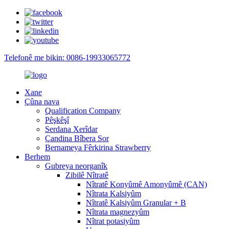
Telefonê me bikin: 0086-19933065772
Xane
Çûna nava
Qualification Company
Pêşkêşî
Serdana Xerîdar
Çandina Bîbera Sor
Bernameya Fêrkirina Strawberry
Berhem
Gubreya neorganîk
Zibilê Nîtratê
Nîtratê Konyûmê Amonyûmê (CAN)
Nîtrata Kalsiyûm
Nîtratê Kalsiyûm Granular + B
Nîtrata magnezyûm
Nîtrat potasiyûm