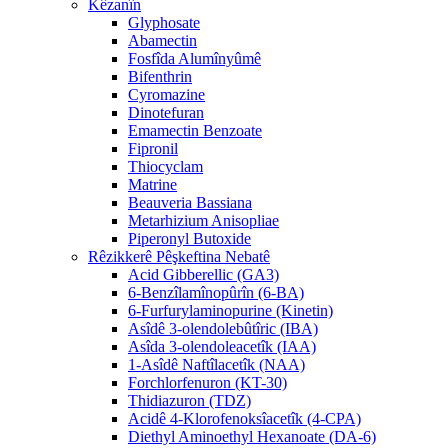
Kêzanîn
Glyphosate
Abamectin
Fosfîda Alumînyûmê
Bifenthrin
Cyromazine
Dinotefuran
Emamectin Benzoate
Fipronil
Thiocyclam
Matrine
Beauveria Bassiana
Metarhizium Anisopliae
Piperonyl Butoxide
Rêzikkerê Pêşkeftina Nebatê
Acid Gibberellic (GA3)
6-Benzîlamînopûrîn (6-BA)
6-Furfurylaminopurine (Kinetin)
Asîdê 3-olendolebûtîric (IBA)
Asîda 3-olendoleacetîk (IAA)
1-Asîdê Naftîlacetîk (NAA)
Forchlorfenuron (KT-30)
Thidiazuron (TDZ)
Acidê 4-Klorofenoksîacetîk (4-CPA)
Diethyl Aminoethyl Hexanoate (DA-6)