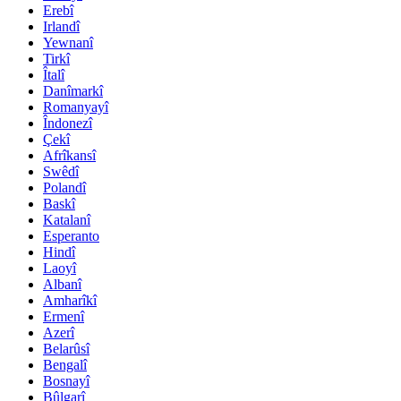
Erebî
Irlandî
Yewnanî
Tirkî
Îtalî
Danîmarkî
Romanyayî
Îndonezî
Çekî
Afrîkansî
Swêdî
Polandî
Baskî
Katalanî
Esperanto
Hindî
Laoyî
Albanî
Amharîkî
Ermenî
Azerî
Belarûsî
Bengalî
Bosnayî
Bûlgarî