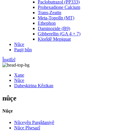
Paclobutrazol (PP333)
Prohexadione Calcium
Trans-Zeatin
Meta-Topolîn (MT)
Ethephon
Daminozide (B9)
Gibberellin (GA 4 + 7)
Klorîdê Mepiquat
Nûçe
Paqij bûn
Îngilîzî
Xane
Nûçe
Dabeşkirina Kêzikan
nûçe
Nûçe
Nûçeyên Pargîdaniyê
Nûçe Pîşesazî