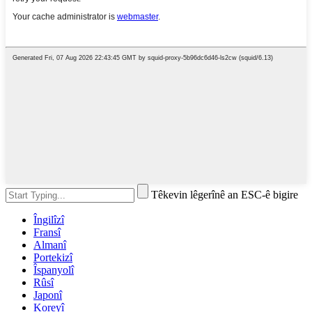
Têkevin lêgerînê an ESC-ê bigire
Îngilîzî
Fransî
Almanî
Portekizî
Îspanyolî
Rûsî
Japonî
Koreyî