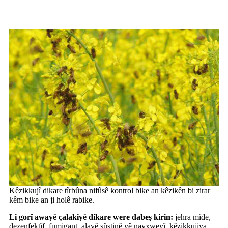
Kêzikkujî dikare tîrbûna nifûsê kontrol bike an kêzikên bi zirar
kêm bike an ji holê rabike.
Li gorî awayê çalakiyê dikare were dabeş kirin:
jehra mîde,
dezenfektîf, fumigant, alavê şûştinê yê navxweyî, kêzikkujiya