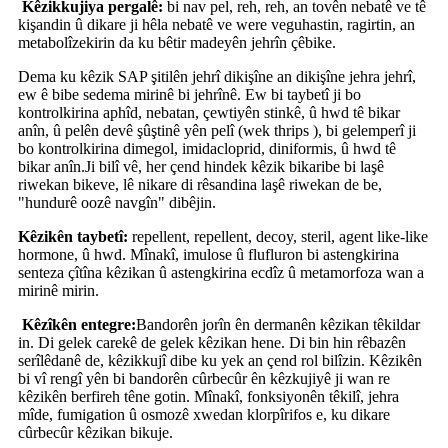
Kêzikkujiya pergalê:
bi nav pel, reh, reh, an tovên nebatê ve tê
kişandin û dikare ji hêla nebatê ve were veguhastin, ragirtin, an
metabolîzekirin da ku bêtir madeyên jehrîn çêbike.
Dema ku kêzik SAP şitilên jehrî dikişîne an dikişîne jehra jehrî,
ew ê bibe sedema mirinê bi jehrînê. Ew bi taybetî ji bo
kontrolkirina aphîd, nebatan, çewtiyên stinkê, û hwd tê bikar
anîn, û pelên devê şûştinê yên pelî (wek thrips ), bi gelemperî ji
bo kontrolkirina dimegol, imidacloprid, diniformis, û hwd tê
bikar anîn.Ji bilî vê, her çend hindek kêzik bikaribe bi laşê
riwekan bikeve, lê nikare di rêsandina laşê riwekan de be,
"hundurê oozê navgîn" dibêjin.
Kêzikên taybetî:
repellent, repellent, decoy, steril, agent like-like
hormone, û hwd. Mînakî, imulose û flufluron bi astengkirina
senteza çîtîna kêzikan û astengkirina ecdîz û metamorfoza wan a
mirinê mirin.
Kêzîkên entegre:
Bandorên jorîn ên dermanên kêzikan têkildar
in. Di gelek carekê de gelek kêzikan hene. Di bin hin rêbazên
serîlêdanê de, kêzikkujî dibe ku yek an çend rol bilîzin. Kêzikên
bi vî rengî yên bi bandorên cûrbecûr ên kêzkujiyê ji wan re
kêzikên berfireh têne gotin. Mînakî, fonksiyonên têkilî, jehra
mîde, fumigation û osmozê xwedan klorpîrifos e, ku dikare
cûrbecûr kêzikan bikuje.