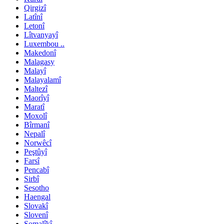
Qirgizî
Latînî
Letonî
Lîtvanyayî
Luxembou ..
Makedonî
Malagasy
Malayî
Malayalamî
Maltezî
Maorîyî
Maratî
Moxolî
Bîrmanî
Nepalî
Norwêcî
Peştûyî
Farsî
Pencabî
Sirbî
Sesotho
Haengal
Slovakî
Slovenî
Somalîkî