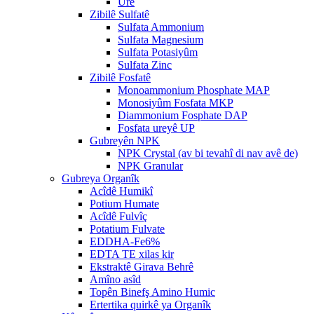
Ure
Zibilê Sulfatê
Sulfata Ammonium
Sulfata Magnesium
Sulfata Potasiyûm
Sulfata Zinc
Zibilê Fosfatê
Monoammonium Phosphate MAP
Monosiyûm Fosfata MKP
Diammonium Fosphate DAP
Fosfata ureyê UP
Gubreyên NPK
NPK Crystal (av bi tevahî di nav avê de)
NPK Granular
Gubreya Organîk
Acîdê Humikî
Potium Humate
Acîdê Fulvîç
Potatium Fulvate
EDDHA-Fe6%
EDTA TE xilas kir
Ekstraktê Girava Behrê
Amîno asîd
Topên Binefş Amino Humic
Ertertika quirkê ya Organîk