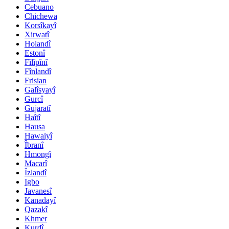
Cebuano
Chichewa
Korsîkayî
Xirwatî
Holandî
Estonî
Fîlîpînî
Fînlandî
Frisian
Galîsyayî
Gurcî
Gujaratî
Haîtî
Hausa
Hawaiyî
Îbranî
Hmongî
Macarî
Îzlandî
Igbo
Javanesî
Kanadayî
Qazakî
Khmer
Kurdî