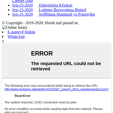
Çareser Dike
Sep-25-2020
Dabeşkirina Kêzikan
Sep-25-2020
Lodging Berxwedana Birincê
Sep-25-2020
Serîlêdana Humiumê ya Potasiyûm
© Copyright - 2019-2020: Hemû maf parastî ne.
E-nameyê bişînin
WhatsApp
x