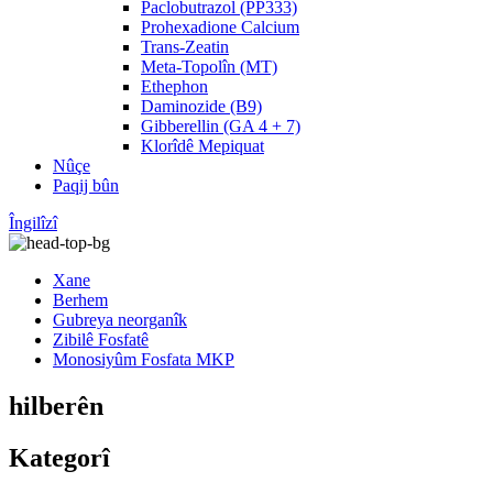
Paclobutrazol (PP333)
Prohexadione Calcium
Trans-Zeatin
Meta-Topolîn (MT)
Ethephon
Daminozide (B9)
Gibberellin (GA 4 + 7)
Klorîdê Mepiquat
Nûçe
Paqij bûn
Îngilîzî
Xane
Berhem
Gubreya neorganîk
Zibilê Fosfatê
Monosiyûm Fosfata MKP
hilberên
Kategorî