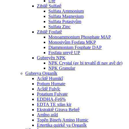
Ure
Zibilê Sulfatê
Sulfata Ammonium
Sulfata Magnesium
Sulfata Potasiyûm
Sulfata Zinc
Zibilê Fosfatê
Monoammonium Phosphate MAP
Monosiyûm Fosfata MKP
Diammonium Fosphate DAP
Fosfata ureyê UP
Gubreyên NPK
NPK Crystal (av bi tevahî di nav avê de)
NPK Granular
Gubreya Organîk
Acîdê Humikî
Potium Humate
Acîdê Fulvîç
Potatium Fulvate
EDDHA-Fe6%
EDTA TE xilas kir
Ekstraktê Girava Behrê
Amîno asîd
Topên Binefş Amino Humic
Ertertika quirkê ya Organîk