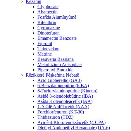
Kêzanîn
Glyphosate
Abamectin
Fosfîda Alumînyûmê
Bifenthrin
Cyromazine
Dinotefuran
Emamectin Benzoate
Fipronil
Thiocyclam
Matrine
Beauveria Bassiana
Metarhizium Anisopliae
Piperonyl Butoxide
Rêzikkerê Pêşkeftina Nebatê
Acid Gibberellic (GA3)
6-Benzîlamînopûrîn (6-BA)
6-Furfurylaminopurine (Kinetin)
Asîdê 3-olendolebûtîric (IBA)
Asîda 3-olendoleacetîk (IAA)
1-Asîdê Naftîlacetîk (NAA)
Forchlorfenuron (KT-30)
Thidiazuron (TDZ)
Acidê 4-Klorofenoksîacetîk (4-CPA)
Diethyl Aminoethyl Hexanoate (DA-6)