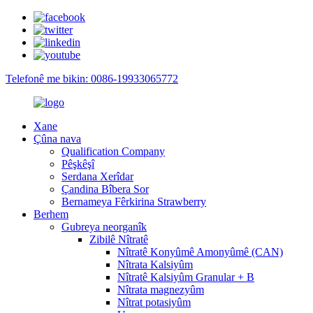
Telefonê me bikin: 0086-19933065772
Xane
Çûna nava
Qualification Company
Pêşkêşî
Serdana Xerîdar
Çandina Bîbera Sor
Bernameya Fêrkirina Strawberry
Berhem
Gubreya neorganîk
Zibilê Nîtratê
Nîtratê Konyûmê Amonyûmê (CAN)
Nîtrata Kalsiyûm
Nîtratê Kalsiyûm Granular + B
Nîtrata magnezyûm
Nîtrat potasiyûm