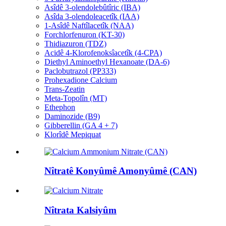
Asîdê 3-olendolebûtîric (IBA)
Asîda 3-olendoleacetîk (IAA)
1-Asîdê Naftîlacetîk (NAA)
Forchlorfenuron (KT-30)
Thidiazuron (TDZ)
Acidê 4-Klorofenoksîacetîk (4-CPA)
Diethyl Aminoethyl Hexanoate (DA-6)
Paclobutrazol (PP333)
Prohexadione Calcium
Trans-Zeatin
Meta-Topolîn (MT)
Ethephon
Daminozide (B9)
Gibberellin (GA 4 + 7)
Klorîdê Mepiquat
Nîtratê Konyûmê Amonyûmê (CAN)
Nîtrata Kalsiyûm