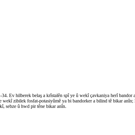
. Ev hilberek belaş a krîstalên spî ye û wekî çavkaniya herî bandor a
de wekî zibilek fosfat-potasiyûmê ya bi bandorker a bilind tê bikar an
î, sebze û hwd pir têne bikar anîn.