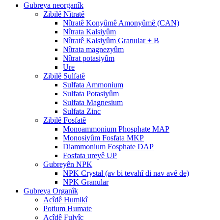
Gubreya neorganîk
Zibilê Nîtratê
Nîtratê Konyûmê Amonyûmê (CAN)
Nîtrata Kalsiyûm
Nîtratê Kalsiyûm Granular + B
Nîtrata magnezyûm
Nîtrat potasiyûm
Ure
Zibilê Sulfatê
Sulfata Ammonium
Sulfata Potasiyûm
Sulfata Magnesium
Sulfata Zinc
Zibilê Fosfatê
Monoammonium Phosphate MAP
Monosiyûm Fosfata MKP
Diammonium Fosphate DAP
Fosfata ureyê UP
Gubreyên NPK
NPK Crystal (av bi tevahî di nav avê de)
NPK Granular
Gubreya Organîk
Acîdê Humikî
Potium Humate
Acîdê Fulvîç