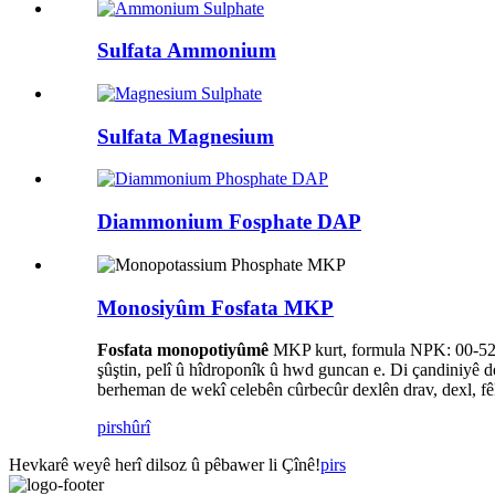
Sulfata Ammonium
Sulfata Magnesium
Diammonium Fosphate DAP
Monosiyûm Fosfata MKP
Fosfata monopotiyûmê
MKP kurt, formula NPK: 00-52-34
şûştin, pelî û hîdroponîk û hwd guncan e. Di çandiniyê 
berheman de wekî celebên cûrbecûr dexlên drav, dexl, fêk
pirs
hûrî
Hevkarê weyê herî dilsoz û pêbawer li Çînê!
pirs