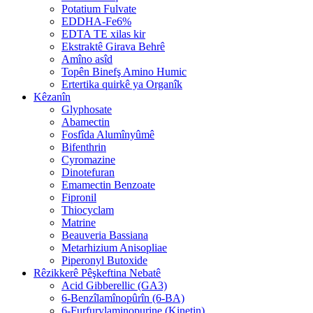
Potatium Fulvate
EDDHA-Fe6%
EDTA TE xilas kir
Ekstraktê Girava Behrê
Amîno asîd
Topên Binefş Amino Humic
Ertertika quirkê ya Organîk
Kêzanîn
Glyphosate
Abamectin
Fosfîda Alumînyûmê
Bifenthrin
Cyromazine
Dinotefuran
Emamectin Benzoate
Fipronil
Thiocyclam
Matrine
Beauveria Bassiana
Metarhizium Anisopliae
Piperonyl Butoxide
Rêzikkerê Pêşkeftina Nebatê
Acid Gibberellic (GA3)
6-Benzîlamînopûrîn (6-BA)
6-Furfurylaminopurine (Kinetin)