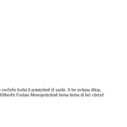
 xwêyên fosfat û potatyûmê tê zanîn. Ji bo avdana dilop,
în; Hilberên Fosfata Monopotiyûmê hema hema di her cûreyê