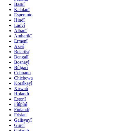
Baskî
Katalanî
Esperanto
Hindî
Laoyî
Albanî
Amharîkî
Ermenî
Azerî
Belarûsî
Bengalî
Bosnayî
Bûlgarî
Cebuano
Chichewa
Korsîkayî
Xirwatî
Holandî
Estonî
Fîlîpînî
Fînlandî
Frisian
Galîsyayî
Gurcî
Gujaratî