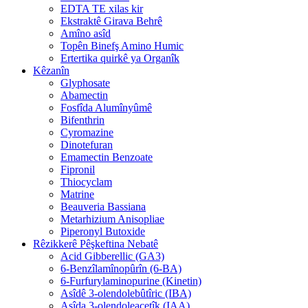
EDTA TE xilas kir
Ekstraktê Girava Behrê
Amîno asîd
Topên Binefş Amino Humic
Ertertika quirkê ya Organîk
Kêzanîn
Glyphosate
Abamectin
Fosfîda Alumînyûmê
Bifenthrin
Cyromazine
Dinotefuran
Emamectin Benzoate
Fipronil
Thiocyclam
Matrine
Beauveria Bassiana
Metarhizium Anisopliae
Piperonyl Butoxide
Rêzikkerê Pêşkeftina Nebatê
Acid Gibberellic (GA3)
6-Benzîlamînopûrîn (6-BA)
6-Furfurylaminopurine (Kinetin)
Asîdê 3-olendolebûtîric (IBA)
Asîda 3-olendoleacetîk (IAA)