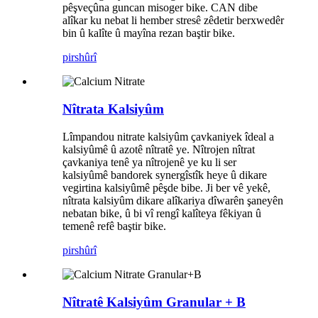
pêşveçûna guncan misoger bike. CAN dibe
alîkar ku nebat li hember stresê zêdetir berxwedêr
bin û kalîte û mayîna rezan baştir bike.
pirs
hûrî
Nîtrata Kalsiyûm
Lîmpandou nitrate kalsiyûm çavkaniyek îdeal a
kalsiyûmê û azotê nîtratê ye. Nîtrojen nîtrat
çavkaniya tenê ya nîtrojenê ye ku li ser
kalsiyûmê bandorek synergîstîk heye û dikare
vegirtina kalsiyûmê pêşde bibe. Ji ber vê yekê,
nîtrata kalsiyûm dikare alîkariya dîwarên şaneyên
nebatan bike, û bi vî rengî kalîteya fêkiyan û
temenê refê baştir bike.
pirs
hûrî
Nîtratê Kalsiyûm Granular + B