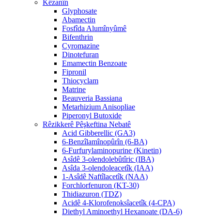
Kêzanîn
Glyphosate
Abamectin
Fosfîda Alumînyûmê
Bifenthrin
Cyromazine
Dinotefuran
Emamectin Benzoate
Fipronil
Thiocyclam
Matrine
Beauveria Bassiana
Metarhizium Anisopliae
Piperonyl Butoxide
Rêzikkerê Pêşkeftina Nebatê
Acid Gibberellic (GA3)
6-Benzîlamînopûrîn (6-BA)
6-Furfurylaminopurine (Kinetin)
Asîdê 3-olendolebûtîric (IBA)
Asîda 3-olendoleacetîk (IAA)
1-Asîdê Naftîlacetîk (NAA)
Forchlorfenuron (KT-30)
Thidiazuron (TDZ)
Acidê 4-Klorofenoksîacetîk (4-CPA)
Diethyl Aminoethyl Hexanoate (DA-6)