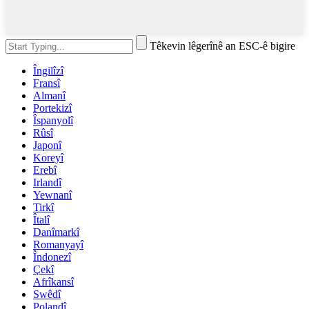
Têkevin lêgerînê an ESC-ê bigire
Îngilîzî
Fransî
Almanî
Portekizî
Îspanyolî
Rûsî
Japonî
Koreyî
Erebî
Irlandî
Yewnanî
Tirkî
Îtalî
Danîmarkî
Romanyayî
Îndonezî
Çekî
Afrîkansî
Swêdî
Polandî