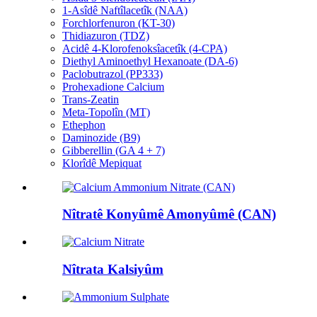
1-Asîdê Naftîlacetîk (NAA)
Forchlorfenuron (KT-30)
Thidiazuron (TDZ)
Acidê 4-Klorofenoksîacetîk (4-CPA)
Diethyl Aminoethyl Hexanoate (DA-6)
Paclobutrazol (PP333)
Prohexadione Calcium
Trans-Zeatin
Meta-Topolîn (MT)
Ethephon
Daminozide (B9)
Gibberellin (GA 4 + 7)
Klorîdê Mepiquat
Nîtratê Konyûmê Amonyûmê (CAN)
Nîtrata Kalsiyûm