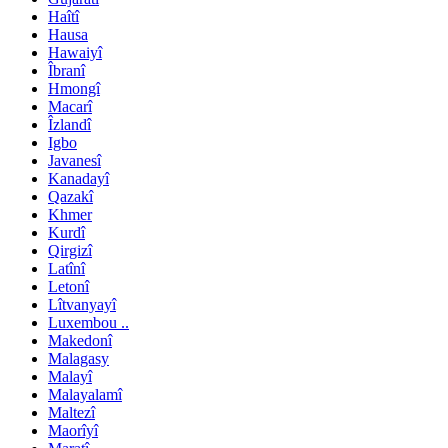
Haîtî
Hausa
Hawaiyî
Îbranî
Hmongî
Macarî
Îzlandî
Igbo
Javanesî
Kanadayî
Qazakî
Khmer
Kurdî
Qirgizî
Latînî
Letonî
Lîtvanyayî
Luxembou ..
Makedonî
Malagasy
Malayî
Malayalamî
Maltezî
Maorîyî