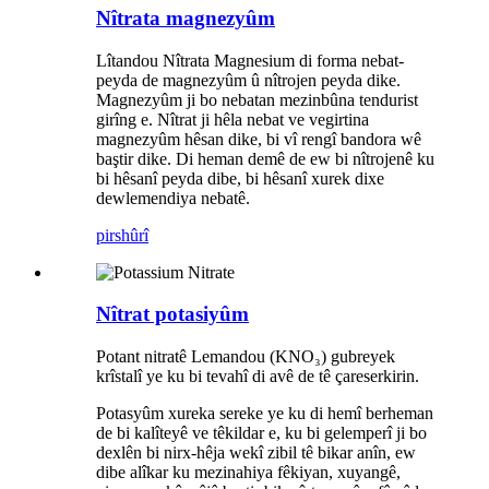
Nîtrata magnezyûm
Lîtandou Nîtrata Magnesium di forma nebat-
peyda de magnezyûm û nîtrojen peyda dike.
Magnezyûm ji bo nebatan mezinbûna tendurist
girîng e. Nîtrat ji hêla nebat ve vegirtina
magnezyûm hêsan dike, bi vî rengî bandora wê
baştir dike. Di heman demê de ew bi nîtrojenê ku
bi hêsanî peyda dibe, bi hêsanî xurek dixe
dewlemendiya nebatê.
pirs
hûrî
Nîtrat potasiyûm
Potant nitratê Lemandou (KNO₃) gubreyek
krîstalî ye ku bi tevahî di avê de tê çareserkirin.
Potasyûm xureka sereke ye ku di hemî berheman
de bi kalîteyê ve têkildar e, ku bi gelemperî ji bo
dexlên bi nirx-hêja wekî zibil tê bikar anîn, ew
dibe alîkar ku mezinahiya fêkiyan, xuyangê,