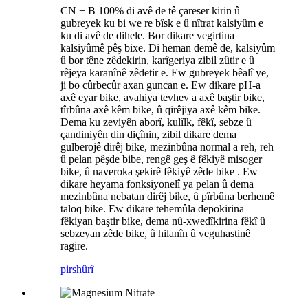
CN + B 100% di avê de tê çareser kirin û
gubreyek ku bi we re bîsk e û nîtrat kalsiyûm e
ku di avê de dihele. Bor dikare vegirtina
kalsiyûmê pêş bixe. Di heman demê de, kalsiyûm
û bor têne zêdekirin, karîgeriya zibil zûtir e û
rêjeya karanînê zêdetir e. Ew gubreyek bêalî ye,
ji bo cûrbecûr axan guncan e. Ew dikare pH-a
axê eyar bike, avahiya tevhev a axê baştir bike,
tîrbûna axê kêm bike, û qirêjiya axê kêm bike.
Dema ku zeviyên aborî, kulîlk, fêkî, sebze û
çandiniyên din diçînin, zibil dikare dema
gulberojê dirêj bike, mezinbûna normal a reh, reh
û pelan pêşde bibe, rengê geş ê fêkiyê misoger
bike, û naveroka şekirê fêkiyê zêde bike . Ew
dikare heyama fonksiyonelî ya pelan û dema
mezinbûna nebatan dirêj bike, û pîrbûna berhemê
taloq bike. Ew dikare tehemûla depokirina
fêkiyan baştir bike, dema nû-xwedîkirina fêkî û
sebzeyan zêde bike, û hilanîn û veguhastinê
ragire.
pirs
hûrî