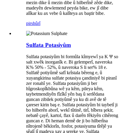
mezin dike û mezin dibe û hilberînê zêde dike,
madeyên dewlemend peyda bike, ew jî dibe
alîkar ku ax vebe û kalîteya ax baştir bibe.
pirs
hûrî
Sulfata Potasiyûm
Sulfata potasiyûm bi formûla kîmyewî ya K Ψ so
salt xwêk inorganîk e. Bi gelemperî, naveroka
K% 50% - 52%, û naveroka S li ser% 18 e.
Sulfatê potiyûmê safî krîstala bêreng e, û
xuyangkirina sulfate potasiya çandiniyê bi piranî
zer ronahî ye. Sulfata potasiyûm ji ber
hîgroskopîkbûna wê ya kêm, pileya kêm,
taybetmendiyên fîzîkî yên baş û serlêdana
guncan zibilek potiyûmê ya ku di avê de tê
çareser kirin baş e. Sulfata potasiyûm bi taybetî ji
bo hilberên aborî, wekî tûtinê, tirî, bîbera şekir,
nebatê çayê, kartol, flax û darên fêkiyên cihêreng
guncan e. Di heman demê de ji bo hilberîna
nîtrojenê bêklorîn, fosfor, potasiyuma tîrêjê ya
sêalî jî madeya xav a sereke ye. Sulfata