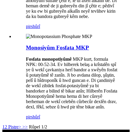
amonyûm sulfatê çêtir e, lê di axên alkalîn de. Di
heman demê de ji gubreyên din jî çêtir e; pêdivî
ye ku ew bi gubreyên alkalîn neyê tevlihev kirin
da ku bandora gubreyê kêm nebe.
pirs
hûrî
Monosiyûm Fosfata MKP
Fosfata monopotiyûmê
MKP kurt, formula
NPK: 00-52-34. Ev hilberek belaş a krîstalên spî
ye û wekî çavkaniya herî bandor a xwêyên fosfat
û potatyûmê tê zanîn. Ji bo avdana dilop, şûştin,
pelî û hîdroponîk û hwd guncan e. Di çandiniyê
de wekî zibilek fosfat-potasiyûmê ya bi
bandorker a bilind tê bikar anîn; Hilberên Fosfata
Monopotiyûmê hema hema di her cûreyê
berheman de wekî celebên cûrbecûr dexlên drav,
dexl, fêkî, sebze û hwd pir têne bikar anîn.
pirs
hûrî
1
2
Piştre>
>>
Rûpel 1/2