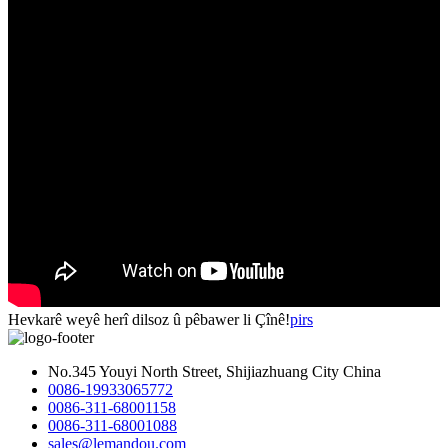
Hevkarê weyê herî dilsoz û pêbawer li Çînê!
pirs
No.345 Youyi North Street, Shijiazhuang City China
0086-19933065772
0086-311-68001158
0086-311-68001088
sales@lemandou.com