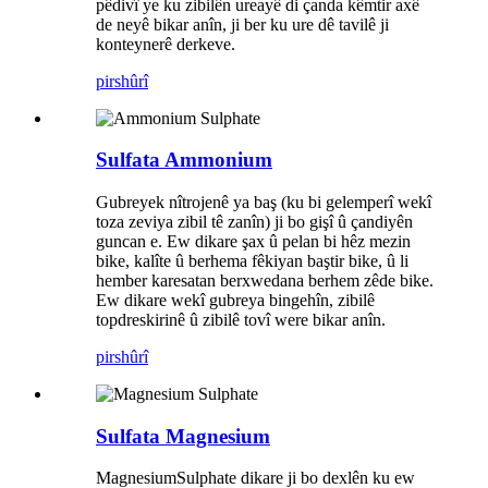
pêdivî ye ku zibilên ureayê di çanda kêmtir axê
de neyê bikar anîn, ji ber ku ure dê tavilê ji
konteynerê derkeve.
pirs
hûrî
Sulfata Ammonium
Gubreyek nîtrojenê ya baş (ku bi gelemperî wekî
toza zeviya zibil tê zanîn) ji bo gişî û çandiyên
guncan e. Ew dikare şax û pelan bi hêz mezin
bike, kalîte û berhema fêkiyan baştir bike, û li
hember karesatan berxwedana berhem zêde bike.
Ew dikare wekî gubreya bingehîn, zibilê
topdreskirinê û zibilê tovî were bikar anîn.
pirs
hûrî
Sulfata Magnesium
MagnesiumSulphate dikare ji bo dexlên ku ew