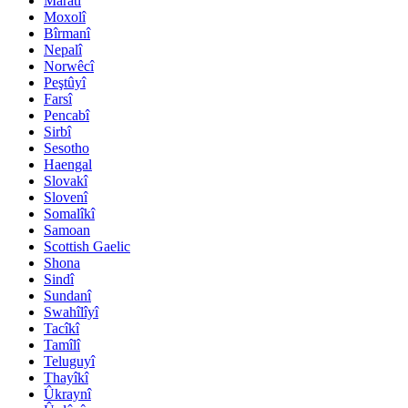
Maratî
Moxolî
Bîrmanî
Nepalî
Norwêcî
Peştûyî
Farsî
Pencabî
Sirbî
Sesotho
Haengal
Slovakî
Slovenî
Somalîkî
Samoan
Scottish Gaelic
Shona
Sindî
Sundanî
Swahîlîyî
Tacîkî
Tamîlî
Teluguyî
Thayîkî
Ûkraynî