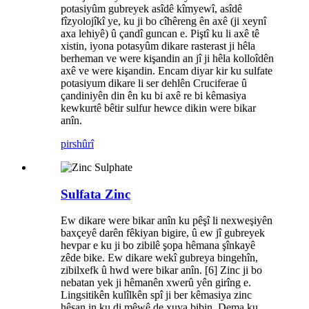
potasiyûm gubreyek asîdê kîmyewî, asîdê
fîzyolojîkî ye, ku ji bo cîhêreng ên axê (ji xeynî
axa lehiyê) û çandî guncan e. Piştî ku li axê tê
xistin, iyona potasyûm dikare rasterast ji hêla
berheman ve were kişandin an jî ji hêla kolloîdên
axê ve were kişandin. Encam diyar kir ku sulfate
potasiyum dikare li ser dehlên Cruciferae û
çandiniyên din ên ku bi axê re bi kêmasiya
kewkurtê bêtir sulfur hewce dikin were bikar
anîn.
pirs
hûrî
Sulfata Zinc
Ew dikare were bikar anîn ku pêşî li nexweşiyên
baxçeyê darên fêkiyan bigire, û ew jî gubreyek
hevpar e ku ji bo zibilê şopa hêmana şînkayê
zêde bike. Ew dikare wekî gubreya bingehîn,
zibilxefk û hwd were bikar anîn. [6] Zinc ji bo
nebatan yek ji hêmanên xwerû yên girîng e.
Lingsitikên kulîlkên spî ji ber kêmasiya zinc
hêsan in ku di mêwê de xuya bibin. Dema ku