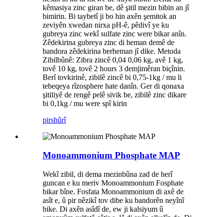
kêmasiya zinc giran be, dê şitil mezin bibin an jî
bimirin. Bi taybetî ji bo hin axên şemitok an
zeviyên xwedan nirxa pH-ê, pêdivî ye ku
gubreya zinc wekî sulfate zinc were bikar anîn.
Zêdekirina gubreya zinc di heman demê de
bandora zêdekirina berheman jî dike. Metoda
Zibilbûnê: Zibra zincê 0,04 0,06 kg, avê 1 kg,
tovê 10 kg, tovê 2 hours 3 demjimêran biçînin.
Berî tovkirinê, zibilê zincê bi 0,75-1kg / mu li
tebeqeya rîzosphere hate danîn. Ger di qonaxa
şitiliyê de rengê pelê sivik be, zibilê zinc dikare
bi 0,1kg / mu were spî kirin
pirs
hûrî
Monoammonium Phosphate MAP
Wekî zibil, di dema mezinbûna zad de herî
guncan e ku meriv Monoammonium Fosphate
bikar bîne. Fosfata Monoammonium di axê de
asît e, û pir nêzikî tov dibe ku bandorên neyînî
bike. Di axên asîdî de, ew ji kalsiyum û