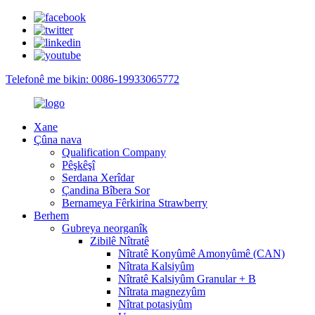
Telefonê me bikin: 0086-19933065772
Xane
Çûna nava
Qualification Company
Pêşkêşî
Serdana Xerîdar
Çandina Bîbera Sor
Bernameya Fêrkirina Strawberry
Berhem
Gubreya neorganîk
Zibilê Nîtratê
Nîtratê Konyûmê Amonyûmê (CAN)
Nîtrata Kalsiyûm
Nîtratê Kalsiyûm Granular + B
Nîtrata magnezyûm
Nîtrat potasiyûm