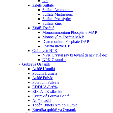
Ure
Zibilê Sulfatê
Sulfata Ammonium
Sulfata Magnesium
Sulfata Potasiyûm
Sulfata Zinc
Zibilê Fosfatê
Monoammonium Phosphate MAP
Monosiyûm Fosfata MKP
Diammonium Fosphate DAP
Fosfata ureyê UP
Gubreyên NPK
NPK Crystal (av bi tevahî di nav avê de)
NPK Granular
Gubreya Organîk
Acîdê Humikî
Potium Humate
Acîdê Fulvîç
Potatium Fulvate
EDDHA-Fe6%
EDTA TE xilas kir
Ekstraktê Girava Behrê
Amîno asîd
Topên Binefş Amino Humic
Ertertika quirkê ya Organîk