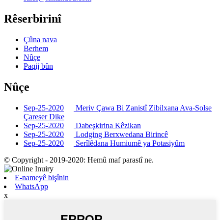
Rêserbirinî
Çûna nava
Berhem
Nûçe
Paqij bûn
Nûçe
Sep-25-2020
Meriv Çawa Bi Zanistî Zibilxana Ava-Solse
Çareser Dike
Sep-25-2020
Dabeşkirina Kêzikan
Sep-25-2020
Lodging Berxwedana Birincê
Sep-25-2020
Serîlêdana Humiumê ya Potasiyûm
© Copyright - 2019-2020: Hemû maf parastî ne.
E-nameyê bişînin
WhatsApp
x