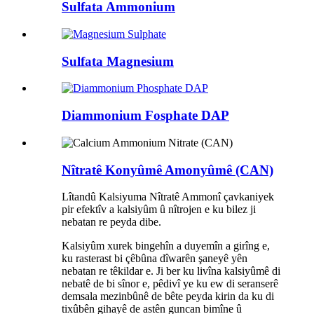
Sulfata Ammonium
Sulfata Magnesium
Diammonium Fosphate DAP
Nîtratê Konyûmê Amonyûmê (CAN)
Lîtandû Kalsiyuma Nîtratê Ammonî çavkaniyek
pir efektîv a kalsiyûm û nîtrojen e ku bilez ji
nebatan re peyda dibe.
Kalsiyûm xurek bingehîn a duyemîn a girîng e,
ku rasterast bi çêbûna dîwarên şaneyê yên
nebatan re têkildar e. Ji ber ku livîna kalsiyûmê di
nebatê de bi sînor e, pêdivî ye ku ew di seranserê
demsala mezinbûnê de bête peyda kirin da ku di
tixûbên gihayê de astên guncan bimîne û