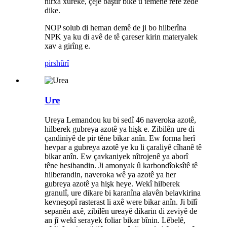
nirxa xurekê, çêjê baştir bike û temenê refê zêde
dike.
NOP solub di heman demê de ji bo hilberîna
NPK ya ku di avê de tê çareser kirin materyalek
xav a girîng e.
pirs
hûrî
Ure
Ureya Lemandou ku bi sedî 46 naveroka azotê,
hilberek gubreya azotê ya hişk e. Zibilên ure di
çandiniyê de pir têne bikar anîn. Ew forma herî
hevpar a gubreya azotê ye ku li çaraliyê cîhanê tê
bikar anîn. Ew çavkaniyek nîtrojenê ya aborî
têne hesibandin. Ji amonyak û karbondîoksîtê tê
hilberandin, naveroka wê ya azotê ya her
gubreya azotê ya hişk heye. Wekî hilberek
granulî, ure dikare bi karanîna alavên belavkirina
kevneşopî rasterast li axê were bikar anîn. Ji bilî
sepanên axê, zibilên ureayê dikarin di zeviyê de
an jî wekî serayek foliar bikar bînin. Lêbelê,