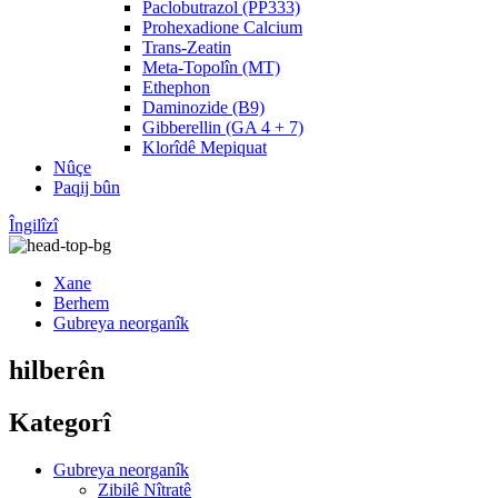
Paclobutrazol (PP333)
Prohexadione Calcium
Trans-Zeatin
Meta-Topolîn (MT)
Ethephon
Daminozide (B9)
Gibberellin (GA 4 + 7)
Klorîdê Mepiquat
Nûçe
Paqij bûn
Îngilîzî
Xane
Berhem
Gubreya neorganîk
hilberên
Kategorî
Gubreya neorganîk
Zibilê Nîtratê