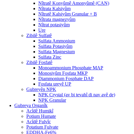
Nîtratê Konyûmê Amonyûmê (CAN)
Nîtrata Kalsiyûm
Nîtratê Kalsiyûm Granular + B
Nîtrata magnezyûm
Nîtrat potasiyûm
Ure
Zibilê Sulfatê
Sulfata Ammonium
Sulfata Potasiyûm
Sulfata Magnesium
Sulfata Zinc
Zibilê Fosfatê
Monoammonium Phosphate MAP
Monosiyûm Fosfata MKP
Diammonium Fosphate DAP
Fosfata ureyê UP
Gubreyên NPK
NPK Crystal (av bi tevahî di nav avê de)
NPK Granular
Gubreya Organîk
Acîdê Humikî
Potium Humate
Acîdê Fulvîç
Potatium Fulvate
EDDHA-Fe6%