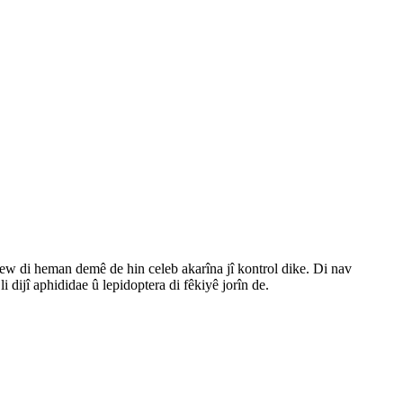
e, ew di heman demê de hin celeb akarîna jî kontrol dike. Di nav
i dijî aphididae û lepidoptera di fêkiyê jorîn de.