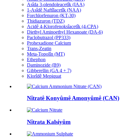
Asîda 3-olendoleacetîk (IAA)
1-Asîdê Naftîlacetîk (NAA)
Forchlorfenuron (KT-30)
Thidiazuron (TDZ)
Acidê 4-Klorofenoksîacetîk (4-CPA)
Diethyl Aminoethyl Hexanoate (DA-6)
Paclobutrazol (PP333)
Prohexadione Calcium
Trans-Zeatin
Meta-Topolîn (MT)
Ethephon
Daminozide (B9)
Gibberellin (GA 4 + 7)
Klorîdê Mepiquat
Nîtratê Konyûmê Amonyûmê (CAN)
Nîtrata Kalsiyûm