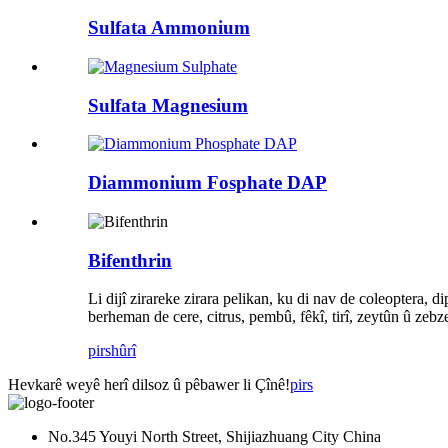
Sulfata Ammonium
Sulfata Magnesium
Diammonium Fosphate DAP
Bifenthrin
Li dijî zirareke zirara pelikan, ku di nav de coleoptera, 
berheman de cere, citrus, pembû, fêkî, tirî, zeytûn û zebze 
pirs
hûrî
Hevkarê weyê herî dilsoz û pêbawer li Çînê!
pirs
No.345 Youyi North Street, Shijiazhuang City China