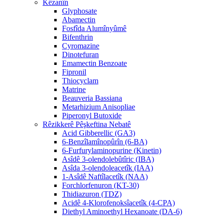
Kêzanîn
Glyphosate
Abamectin
Fosfîda Alumînyûmê
Bifenthrin
Cyromazine
Dinotefuran
Emamectin Benzoate
Fipronil
Thiocyclam
Matrine
Beauveria Bassiana
Metarhizium Anisopliae
Piperonyl Butoxide
Rêzikkerê Pêşkeftina Nebatê
Acid Gibberellic (GA3)
6-Benzîlamînopûrîn (6-BA)
6-Furfurylaminopurine (Kinetin)
Asîdê 3-olendolebûtîric (IBA)
Asîda 3-olendoleacetîk (IAA)
1-Asîdê Naftîlacetîk (NAA)
Forchlorfenuron (KT-30)
Thidiazuron (TDZ)
Acidê 4-Klorofenoksîacetîk (4-CPA)
Diethyl Aminoethyl Hexanoate (DA-6)