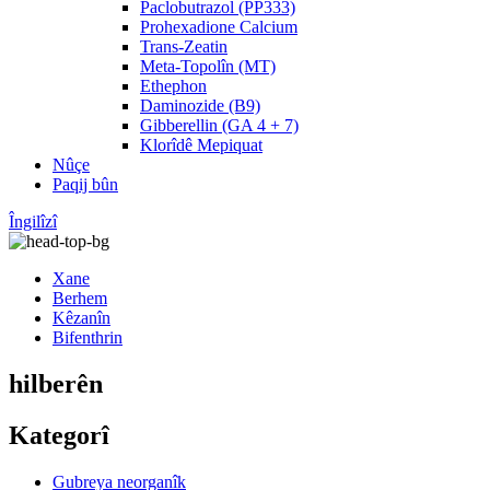
Paclobutrazol (PP333)
Prohexadione Calcium
Trans-Zeatin
Meta-Topolîn (MT)
Ethephon
Daminozide (B9)
Gibberellin (GA 4 + 7)
Klorîdê Mepiquat
Nûçe
Paqij bûn
Îngilîzî
Xane
Berhem
Kêzanîn
Bifenthrin
hilberên
Kategorî
Gubreya neorganîk