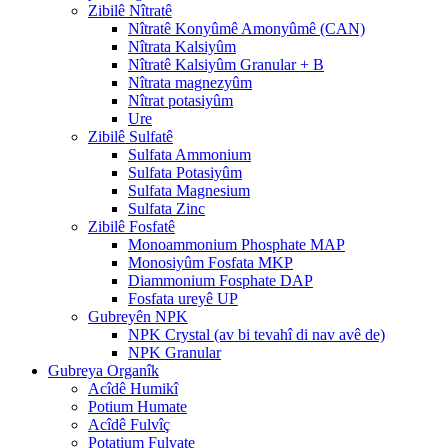
Zibilê Nîtratê
Nîtratê Konyûmê Amonyûmê (CAN)
Nîtrata Kalsiyûm
Nîtratê Kalsiyûm Granular + B
Nîtrata magnezyûm
Nîtrat potasiyûm
Ure
Zibilê Sulfatê
Sulfata Ammonium
Sulfata Potasiyûm
Sulfata Magnesium
Sulfata Zinc
Zibilê Fosfatê
Monoammonium Phosphate MAP
Monosiyûm Fosfata MKP
Diammonium Fosphate DAP
Fosfata ureyê UP
Gubreyên NPK
NPK Crystal (av bi tevahî di nav avê de)
NPK Granular
Gubreya Organîk
Acîdê Humikî
Potium Humate
Acîdê Fulvîç
Potatium Fulvate