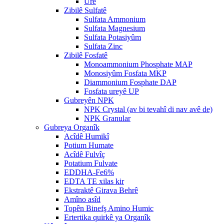
Ure
Zibilê Sulfatê
Sulfata Ammonium
Sulfata Magnesium
Sulfata Potasiyûm
Sulfata Zinc
Zibilê Fosfatê
Monoammonium Phosphate MAP
Monosiyûm Fosfata MKP
Diammonium Fosphate DAP
Fosfata ureyê UP
Gubreyên NPK
NPK Crystal (av bi tevahî di nav avê de)
NPK Granular
Gubreya Organîk
Acîdê Humikî
Potium Humate
Acîdê Fulvîç
Potatium Fulvate
EDDHA-Fe6%
EDTA TE xilas kir
Ekstraktê Girava Behrê
Amîno asîd
Topên Binefş Amino Humic
Ertertika quirkê ya Organîk