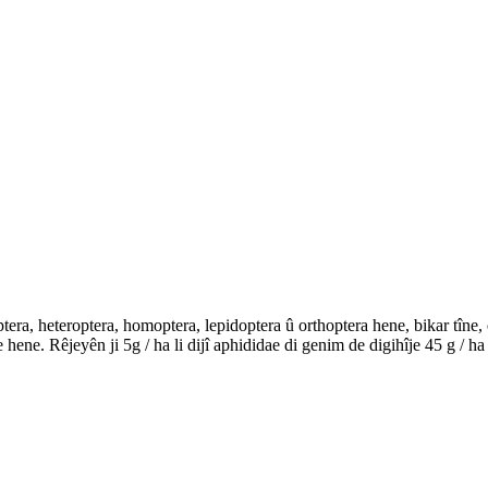
diptera, heteroptera, homoptera, lepidoptera û orthoptera hene, bikar tîn
hene. Rêjeyên ji 5g / ha li dijî aphididae di genim de digihîje 45 g / ha l