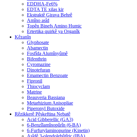
EDDHA-Fe6%
EDTA TE xilas kir
Ekstraktê Girava Behrê
Amîno asîd
Topên Binefş Amino Humic
Ertertika quirkê ya Organîk
Kêzanîn
Glyphosate
Abamectin
Fosfîda Alumînyûmê
Bifenthrin
Cyromazine
Dinotefuran
Emamectin Benzoate
Fipronil
Thiocyclam
Matrine
Beauveria Bassiana
Metarhizium Anisopliae
Piperonyl Butoxide
Rêzikkerê Pêşkeftina Nebatê
Acid Gibberellic (GA3)
6-Benzîlamînopûrîn (6-BA)
6-Furfurylaminopurine (Kinetin)
Asîdê 3-olendolebûtîric (IBA)