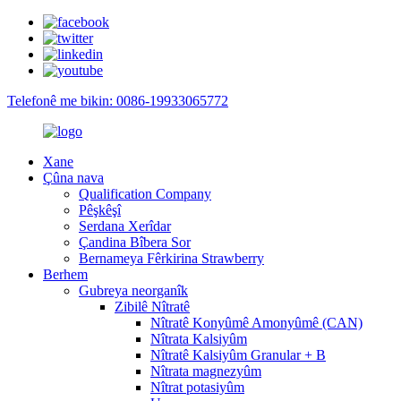
Telefonê me bikin: 0086-19933065772
Xane
Çûna nava
Qualification Company
Pêşkêşî
Serdana Xerîdar
Çandina Bîbera Sor
Bernameya Fêrkirina Strawberry
Berhem
Gubreya neorganîk
Zibilê Nîtratê
Nîtratê Konyûmê Amonyûmê (CAN)
Nîtrata Kalsiyûm
Nîtratê Kalsiyûm Granular + B
Nîtrata magnezyûm
Nîtrat potasiyûm