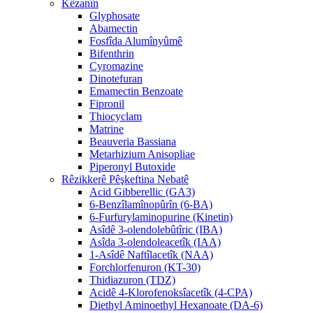
Kêzanîn
Glyphosate
Abamectin
Fosfîda Alumînyûmê
Bifenthrin
Cyromazine
Dinotefuran
Emamectin Benzoate
Fipronil
Thiocyclam
Matrine
Beauveria Bassiana
Metarhizium Anisopliae
Piperonyl Butoxide
Rêzikkerê Pêşkeftina Nebatê
Acid Gibberellic (GA3)
6-Benzîlamînopûrîn (6-BA)
6-Furfurylaminopurine (Kinetin)
Asîdê 3-olendolebûtîric (IBA)
Asîda 3-olendoleacetîk (IAA)
1-Asîdê Naftîlacetîk (NAA)
Forchlorfenuron (KT-30)
Thidiazuron (TDZ)
Acidê 4-Klorofenoksîacetîk (4-CPA)
Diethyl Aminoethyl Hexanoate (DA-6)