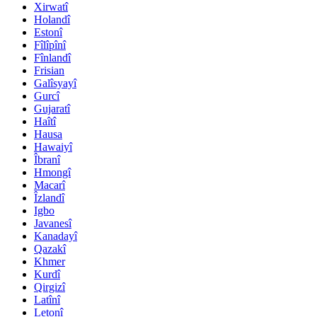
Xirwatî
Holandî
Estonî
Fîlîpînî
Fînlandî
Frisian
Galîsyayî
Gurcî
Gujaratî
Haîtî
Hausa
Hawaiyî
Îbranî
Hmongî
Macarî
Îzlandî
Igbo
Javanesî
Kanadayî
Qazakî
Khmer
Kurdî
Qirgizî
Latînî
Letonî