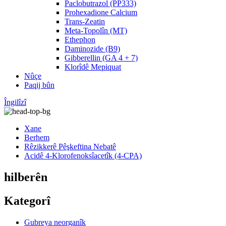
Paclobutrazol (PP333)
Prohexadione Calcium
Trans-Zeatin
Meta-Topolîn (MT)
Ethephon
Daminozide (B9)
Gibberellin (GA 4 + 7)
Klorîdê Mepiquat
Nûçe
Paqij bûn
Îngilîzî
Xane
Berhem
Rêzikkerê Pêşkeftina Nebatê
Acidê 4-Klorofenoksîacetîk (4-CPA)
hilberên
Kategorî
Gubreya neorganîk