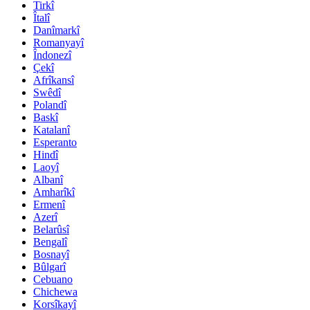
Tirkî
Îtalî
Danîmarkî
Romanyayî
Îndonezî
Çekî
Afrîkansî
Swêdî
Polandî
Baskî
Katalanî
Esperanto
Hindî
Laoyî
Albanî
Amharîkî
Ermenî
Azerî
Belarûsî
Bengalî
Bosnayî
Bûlgarî
Cebuano
Chichewa
Korsîkayî