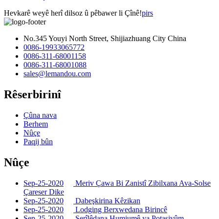
Hevkarê weyê herî dilsoz û pêbawer li Çînê!
pirs
No.345 Youyi North Street, Shijiazhuang City China
0086-19933065772
0086-311-68001158
0086-311-68001088
sales@lemandou.com
Rêserbirinî
Çûna nava
Berhem
Nûçe
Paqij bûn
Nûçe
Sep-25-2020
Meriv Çawa Bi Zanistî Zibilxana Ava-Solse
Çareser Dike
Sep-25-2020
Dabeşkirina Kêzikan
Sep-25-2020
Lodging Berxwedana Birincê
Sep-25-2020
Serîlêdana Humiumê ya Potasiyûm