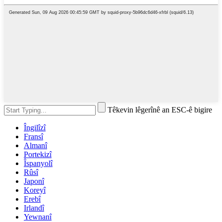
Têkevin lêgerînê an ESC-ê bigire
Îngilîzî
Fransî
Almanî
Portekizî
Îspanyolî
Rûsî
Japonî
Koreyî
Erebî
Irlandî
Yewnanî