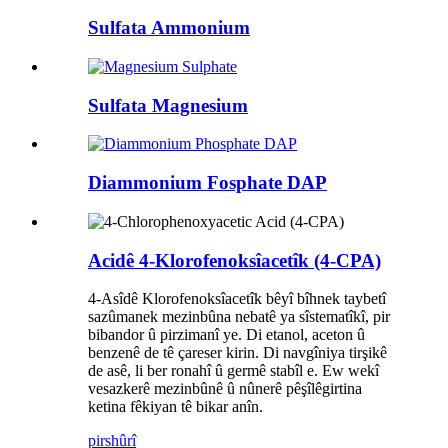
Sulfata Ammonium
Sulfata Magnesium
Diammonium Fosphate DAP
Acidê 4-Klorofenoksîacetîk (4-CPA)
4-Asîdê Klorofenoksîacetîk bêyî bîhnek taybetî
sazûmanek mezinbûna nebatê ya sîstematîkî, pir
bibandor û pirzimanî ye. Di etanol, aceton û
benzenê de tê çareser kirin. Di navgîniya tirşikê
de asê, li ber ronahî û germê stabîl e.
Ew wekî
vesazkerê mezinbûnê û nûnerê pêşîlêgirtina
ketina fêkiyan tê bikar anîn.
pirs
hûrî