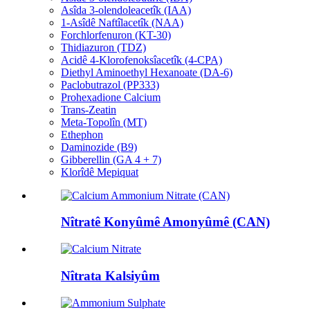
Asîda 3-olendoleacetîk (IAA)
1-Asîdê Naftîlacetîk (NAA)
Forchlorfenuron (KT-30)
Thidiazuron (TDZ)
Acidê 4-Klorofenoksîacetîk (4-CPA)
Diethyl Aminoethyl Hexanoate (DA-6)
Paclobutrazol (PP333)
Prohexadione Calcium
Trans-Zeatin
Meta-Topolîn (MT)
Ethephon
Daminozide (B9)
Gibberellin (GA 4 + 7)
Klorîdê Mepiquat
Nîtratê Konyûmê Amonyûmê (CAN)
Nîtrata Kalsiyûm