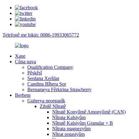
Telefonê me bikin: 0086-19933065772
Xane
Çûna nava
Qualification Company
Pêşkêşî
Serdana Xerîdar
Çandina Bîbera Sor
Bernameya Fêrkirina Strawberry
Berhem
Gubreya neorganîk
Zibilê Nîtratê
Nîtratê Konyûmê Amonyûmê (CAN)
Nîtrata Kalsiyûm
Nîtratê Kalsiyûm Granular + B
Nîtrata magnezyûm
Nîtrat potasiyûm