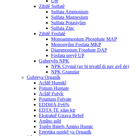
Ure
Zibilê Sulfatê
Sulfata Ammonium
Sulfata Magnesium
Sulfata Potasiyûm
Sulfata Zinc
Zibilê Fosfatê
Monoammonium Phosphate MAP
Monosiyûm Fosfata MKP
Diammonium Fosphate DAP
Fosfata ureyê UP
Gubreyên NPK
NPK Crystal (av bi tevahî di nav avê de)
NPK Granular
Gubreya Organîk
Acîdê Humikî
Potium Humate
Acîdê Fulvîç
Potatium Fulvate
EDDHA-Fe6%
EDTA TE xilas kir
Ekstraktê Girava Behrê
Amîno asîd
Topên Binefş Amino Humic
Ertertika quirkê ya Organîk