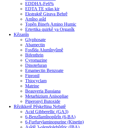
EDDHA-Fe6%
EDTA TE xilas kir
Ekstraktê Girava Behrê
Amîno asîd
Topên Binefş Amino Humic
Ertertika quirkê ya Organîk
Kêzanîn
Glyphosate
Abamectin
Fosfîda Alumînyûmê
Bifenthrin
Cyromazine
Dinotefuran
Emamectin Benzoate
Fipronil
Thiocyclam
Matrine
Beauveria Bassiana
Metarhizium Anisopliae
Piperonyl Butoxide
Rêzikkerê Pêşkeftina Nebatê
Acid Gibberellic (GA3)
6-Benzîlamînopûrîn (6-BA)
6-Furfurylaminopurine (Kinetin)
Asîdê 3-olendolebûtîric (IBA)