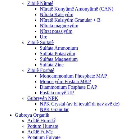
Zibilê Nîtratê
Nîtratê Konyûmê Amonyûmê (CAN)
Nîtrata Kalsiyûm
Nîtratê Kalsiyûm Granular + B
Nîtrata magnezyûm
Nîtrat potasiyûm
Ure
Zibilê Sulfatê
Sulfata Ammonium
Sulfata Potasiyûm
Sulfata Magnesium
Sulfata Zinc
Zibilê Fosfatê
Monoammonium Phosphate MAP
Monosiyûm Fosfata MKP
Diammonium Fosphate DAP
Fosfata ureyê UP
Gubreyên NPK
NPK Crystal (av bi tevahî di nav avê de)
NPK Granular
Gubreya Organîk
Acîdê Humikî
Potium Humate
Acîdê Fulvîç
Potatium Fulvate