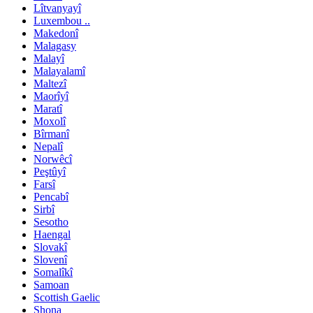
Lîtvanyayî
Luxembou ..
Makedonî
Malagasy
Malayî
Malayalamî
Maltezî
Maorîyî
Maratî
Moxolî
Bîrmanî
Nepalî
Norwêcî
Peştûyî
Farsî
Pencabî
Sirbî
Sesotho
Haengal
Slovakî
Slovenî
Somalîkî
Samoan
Scottish Gaelic
Shona